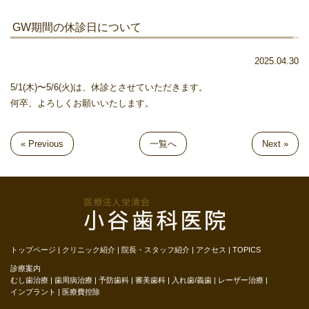
GW期間の休診日について
2025.04.30
5/1(木)〜5/6(火)は、休診とさせていただきます。
何卒、よろしくお願いいたします。
« Previous
一覧へ
Next »
トップページ
クリニック紹介
院長・スタッフ紹介
アクセス
TOPICS
診療案内
むし歯治療
歯周病治療
予防歯科
審美歯科
入れ歯/義歯
レーザー治療
インプラント
医療費控除